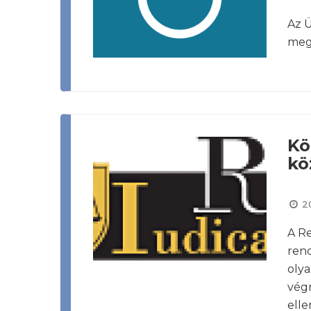
Az Ü
meg
Kö
kö
2
A Re
rend
olya
végr
elle