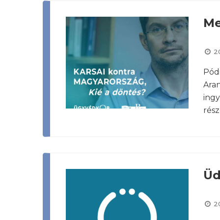
Me
2
Pódi
Aran
ingy
rész
Üd
2