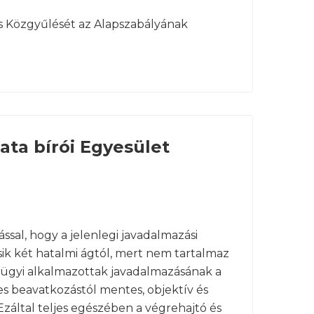
es Közgyűlését az Alapszabályának
ata bírói Egyesület
ssal, hogy a jelenlegi javadalmazási
ásik két hatalmi ágtól, mert nem tartalmaz
ágügyi alkalmazottak javadalmazásának a
s beavatkozástól mentes, objektív és
záltal teljes egészében a végrehajtó és