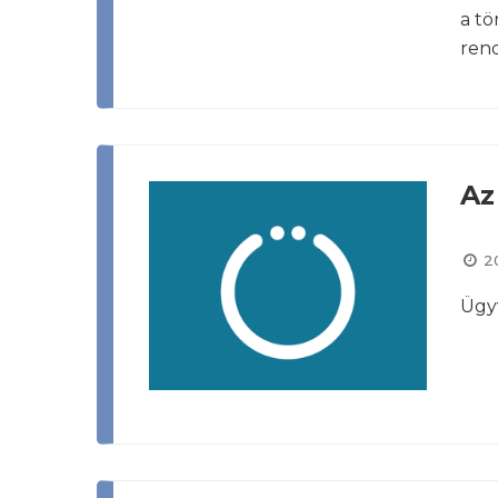
a tö
rend
Az
2
Ügyv