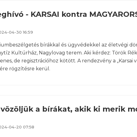
ghívó - KARSAI kontra MAGYARORS
024-04-30 16:59
umbeszélgetés bírákkal és ügyvédekkel az életvégi dö
ytíz Kultúrház, Nagylovag terem. Aki kérdez: Török Rék
enes, de regisztrációhoz kötött. A rendezvény a „Kars
ére rögzítésre kerül.
vözöljük a bírákat, akik ki merik
024-04-20 07:58