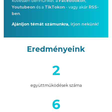
kövessen bennünket a
Facebookon
,
Youtubeon
és a
TikTokon
- vagy akár
RSS-
ben
.
Ajánljon témát számunkra​,
írjon nekünk!
Eredményeink
2
együttműködések száma
6