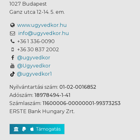
1027 Budapest
Ganz utca 12-14. 5. em.
www.ugyvedkor.hu
info@ugyvedkor.hu
+36 1 336-0090
+36 30 837 2002
@ugyvedkor
@Ugyvedkor
@ugyvedkor1
Nyilvántartási szám:
01-02-0016852
Adószám:
18978494-1-41
Számlaszám:
11600006-00000001-99373253
ERSTE Bank Hungary Zrt.
Támogatás