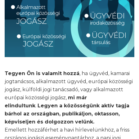
Tegyen Ön is valamit hozzá
, ha ügyvéd, kamarai
jogtanácsos, alkalmazott ügyvéd, európai közösségi
jogász, külföldi jogi tanácsadó, vagy alkalmazott
európai közösségi jogász,
mi már
elindultunk
.
Legyen a közösségünk aktív tagja
bárhol az országban, publikáljon, oktasson,
képviseljen és dolgozzon velünk.
Emellett hozzáférhet a havi hírlevelünkhöz, a friss
országos jogászi eseménynaptárhoz, a napi jogi